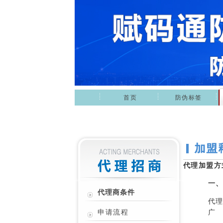
首页
防伪标签
代理加盟方
一
代理商条件
代
申请流程
广